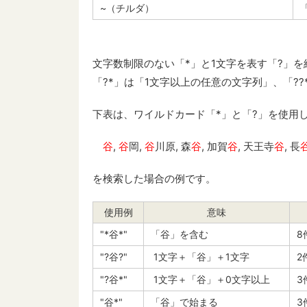
~（チルダ）
文字数制限のない「*」と1文字を表す「?」
「?*」は「1文字以上の任意の文字列」、「?
下表は、ワイルドカード「*」と「?」を使用
谷
,
谷
岡,
谷
川原, 森
谷
, 加賀
谷
, 天王寺
谷
, 長
を検索した場合の例です。
使用例
意味
"*谷*"
「谷」を含む
"?谷?"
1文字＋「谷」＋1文字
2
"?谷*"
1文字＋「谷」＋0文字以上
3
"谷*"
「谷」で始まる