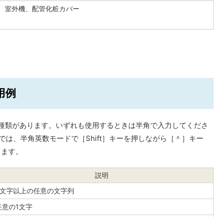
室外機、配管化粧カバー
用例
種類があります。いずれも使用するときは半角で入力してくださ
は、半角英数モードで［Shift］キーを押しながら［＾］キー
きます。
説明
0文字以上の任意の文字列
任意の1文字