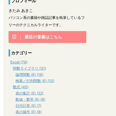
プロフィール
きたみ あきこ
パソコン系の書籍や雑誌記事を執筆しているフ
リーのテクニカルライターです。
最近の著書はこちら
カテゴリー
Excel (79)
関数ライブラリ (31)
論理関数 (E) (16)
検索／行列関数 (E) (15)
数式 (45)
表の集計 (E) (22)
数値・数学 (E) (8)
日付計算 (E) (7)
表の操作 (E) (8)