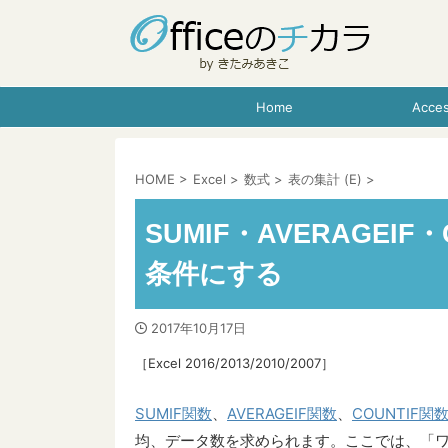
Home
Acce
HOME
>
Excel
>
数式
>
表の集計 (E)
>
SUMIF・AVERAGEI
条件にする
2017年10月17日
［Excel 2016/2013/2010/2007］
SUMIF関数
、
AVERAGEIF関数
、
COUNTIF関
均、データ数を求められます。ここでは、「