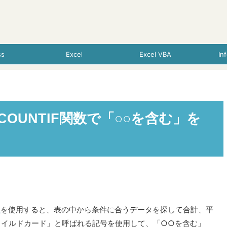
ss
Excel
Excel VBA
In
F・COUNTIF関数で「○○を含む」を
数
を使用すると、表の中から条件に合うデータを探して合計、平
ワイルドカード」と呼ばれる記号を使用して、「○○を含む」