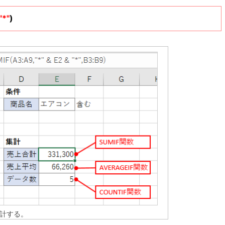
"*"
)
計する。