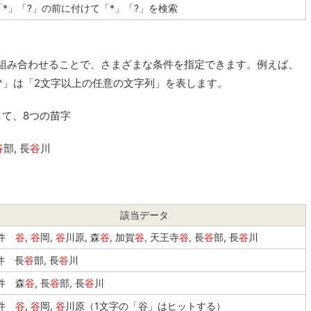
「*」「?」の前に付けて「*」「?」を検索
を組み合わせることで、さまざまな条件を指定できます。例えば、
?*」は「2文字以上の任意の文字列」を表します。
して、8つの苗字
谷
部, 長
谷
川
該当データ
8件
谷
,
谷
岡,
谷
川原, 森
谷
, 加賀
谷
, 天王寺
谷
, 長
谷
部, 長
谷
川
件 長
谷
部, 長
谷
川
件 森
谷
, 長
谷
部, 長
谷
川
3件
谷
,
谷
岡,
谷
川原（1文字の「谷」はヒットする）