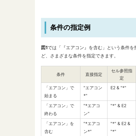
条件の指定例
図1
では「『エアコン』を含む」という条件を
ど、さまざまな条件を指定できます。
セル参照指
条件
直接指定
定
「エアコン」で
"エアコン
E2 & "*"
始まる
*"
「エアコン」で
"*エアコ
"*" & E2
終わる
ン"
「エアコン」を
"*エアコ
"*" & E2 &
含む
ン*"
"*"