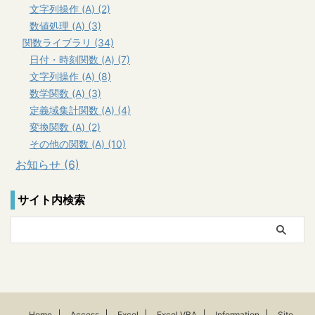
文字列操作 (A) (2)
数値処理 (A) (3)
関数ライブラリ (34)
日付・時刻関数 (A) (7)
文字列操作 (A) (8)
数学関数 (A) (3)
定義域集計関数 (A) (4)
変換関数 (A) (2)
その他の関数 (A) (10)
お知らせ (6)
サイト内検索
Home
Access
Excel
Excel VBA
Information
Site